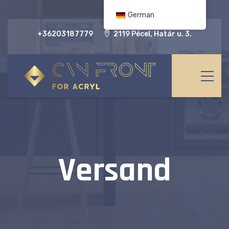
German
+36203187779
2119 Pécel, Határ u. 3.
Versand