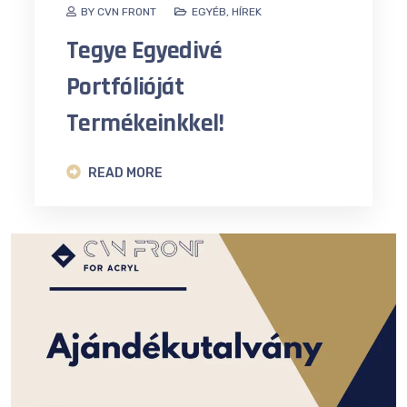
BY CVN FRONT
EGYÉB
,
HÍREK
Tegye Egyedivé
Portfólióját
Termékeinkkel!
READ MORE