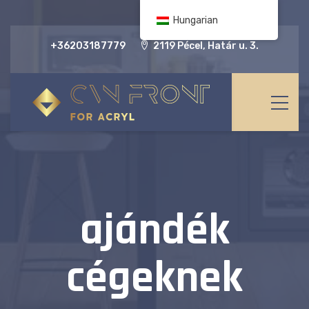
Hungarian
+36203187779
2119 Pécel, Határ u. 3.
ajándék
cégeknek