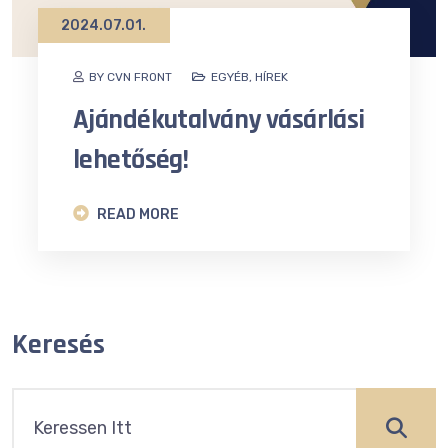
2024.07.01.
BY CVN FRONT
EGYÉB
,
HÍREK
Ajándékutalvány vásárlási
lehetőség!
READ MORE
Keresés