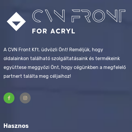
A CVN Front Kft. üdvözli Önt! Reméljük, hogy
oldalainkon található szolgáltatásaink és termékeink
együttese meggyőzi Önt, hogy cégünkben a megfelelő
partnert találta meg céljaihoz!
Hasznos