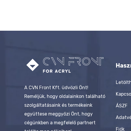
Hasz
Letöl
A CVN Front Kft. üdvözli Önt!
Kapcso
Reméljük, hogy oldalainkon található
szolgáltatásaink és termékeink
ÁSZF
együttese meggyőzi Önt, hogy
Adatv
cégünkben a megfelelő partnert
Fiók