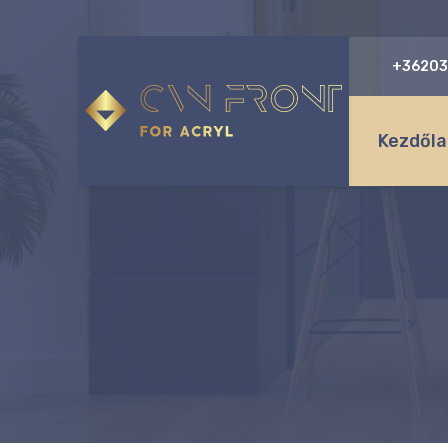
+36203
Kezdőla