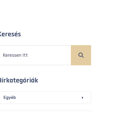
Keresés
Hírkategóriák
Egyéb