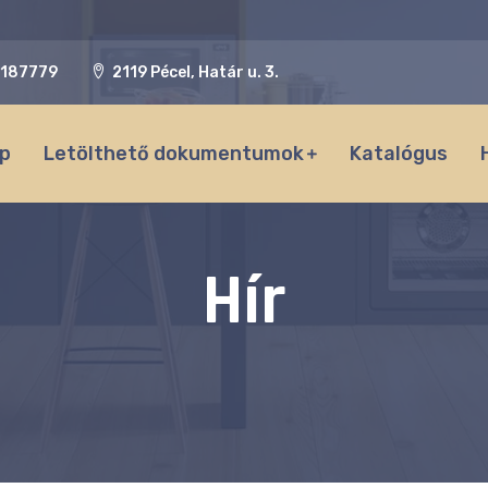
187779
2119 Pécel, Határ u. 3.
p
Letölthető dokumentumok
Katalógus
Hír