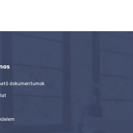
nos
thető dokumentumok
lat
édelem