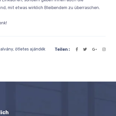
sind, mit etwas wirklich Bleibendem zu überraschen.
enk!
alvány
,
ötletes ajándék
Teilen :
lich