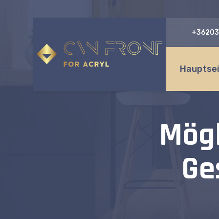
+36203
Hauptse
Mögl
Ge