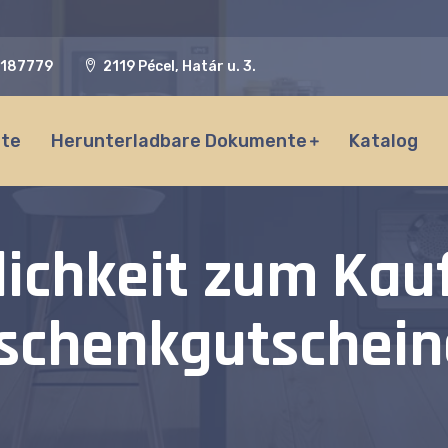
187779
2119 Pécel, Határ u. 3.
ite
Herunterladbare Dokumente
Katalog
ichkeit zum Kau
schenkgutschein