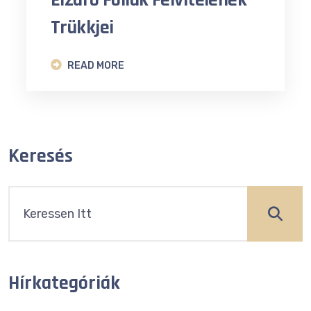
Élzáró Fóliák Felvitelének
Trükkjei
READ MORE
Keresés
Hírkategóriák