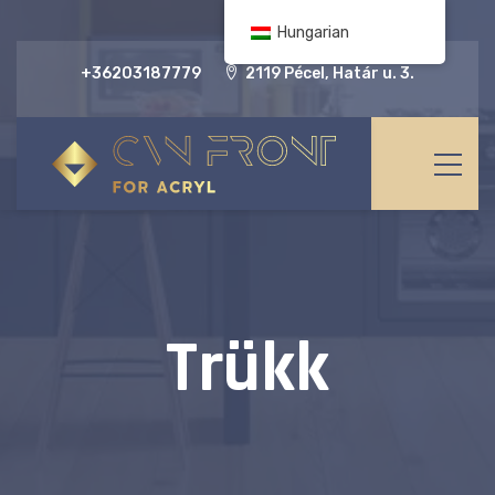
Hungarian
+36203187779
2119 Pécel, Határ u. 3.
Trükk