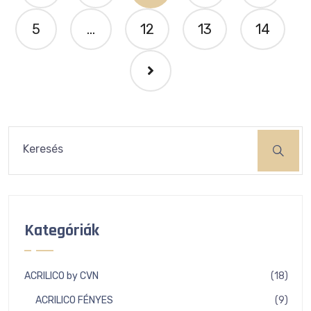
5
...
12
13
14
Keresés
Kategóriák
18
ACRILICO by CVN
18
term
9
ACRILICO FÉNYES
9