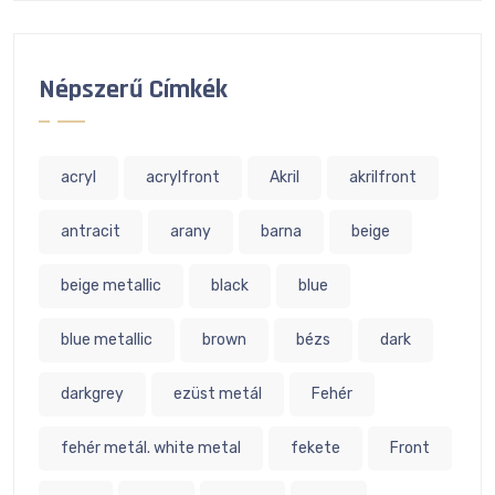
Népszerű Címkék
acryl
acrylfront
Akril
akrilfront
antracit
arany
barna
beige
beige metallic
black
blue
blue metallic
brown
bézs
dark
darkgrey
ezüst metál
Fehér
fehér metál. white metal
fekete
Front