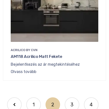
ACRILICO BY CVN
AM118 Acrilico Matt Fekete
Bejelentkezés az ár megtekintéséhez
Olvass tovább
1
2
3
4