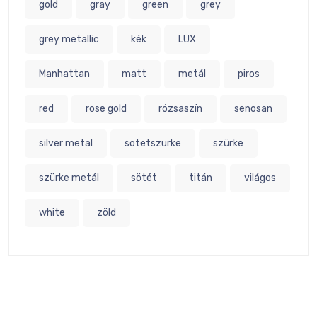
gold
gray
green
grey
grey metallic
kék
LUX
Manhattan
matt
metál
piros
red
rose gold
rózsaszín
senosan
silver metal
sotetszurke
szürke
szürke metál
sötét
titán
világos
white
zöld