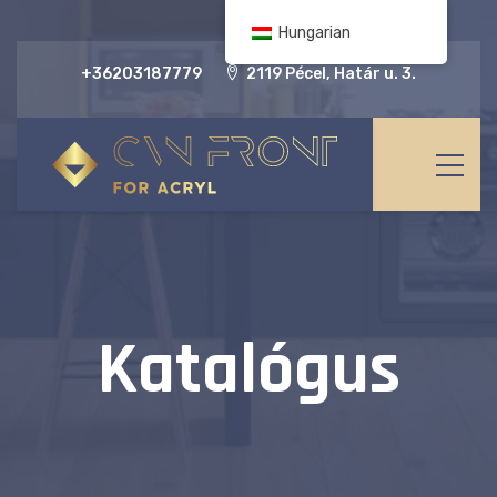
Hungarian
+36203187779
2119 Pécel, Határ u. 3.
Katalógus