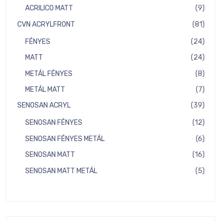
term
9
ACRILICO MATT
9
term
81
CVN ACRYLFRONT
81
term
24
FÉNYES
24
term
24
MATT
24
term
8
METÁL FÉNYES
8
term
7
METÁL MATT
7
term
39
SENOSAN ACRYL
39
term
12
SENOSAN FÉNYES
12
term
6
SENOSAN FÉNYES METÁL
6
term
16
SENOSAN MATT
16
term
5
SENOSAN MATT METÁL
5
term