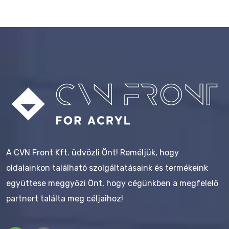
A CVN Front Kft. üdvözli Önt! Reméljük, hogy
oldalainkon található szolgáltatásaink és termékeink
együttese meggyőzi Önt, hogy cégünkben a megfelelő
partnert találta meg céljaihoz!