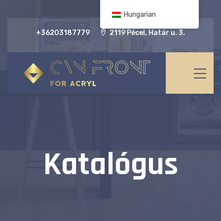
Hungarian
+36203187779
2119 Pécel, Határ u. 3.
Katalógus