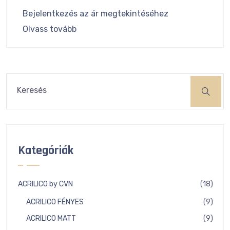
Bejelentkezés az ár megtekintéséhez
Olvass tovább
Keresés
Kategóriák
18
ACRILICO by CVN
18
term
9
ACRILICO FÉNYES
9
term
9
ACRILICO MATT
9