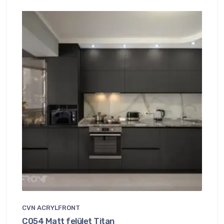
CVN ACRYLFRONT
C054 Matt felület Titan