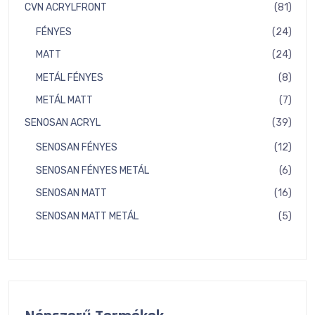
term
81
CVN ACRYLFRONT
81
term
24
FÉNYES
24
term
24
MATT
24
term
8
METÁL FÉNYES
8
term
7
METÁL MATT
7
term
39
SENOSAN ACRYL
39
term
12
SENOSAN FÉNYES
12
term
6
SENOSAN FÉNYES METÁL
6
term
16
SENOSAN MATT
16
term
5
SENOSAN MATT METÁL
5
term