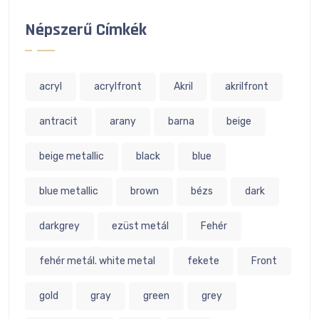
Népszerű Címkék
acryl
acrylfront
Akril
akrilfront
antracit
arany
barna
beige
beige metallic
black
blue
blue metallic
brown
bézs
dark
darkgrey
ezüst metál
Fehér
fehér metál. white metal
fekete
Front
gold
gray
green
grey