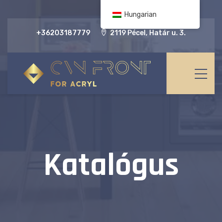
Hungarian
+36203187779
2119 Pécel, Határ u. 3.
Katalógus