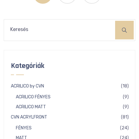
Keresés
Kategóriák
18
ACRILICO by CVN
18
term
9
ACRILICO FÉNYES
9
term
9
ACRILICO MATT
9
term
81
CVN ACRYLFRONT
81
term
24
FÉNYES
24
term
24
MATT
24