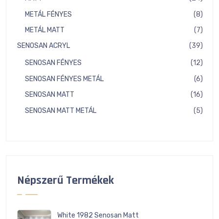
term
8
METÁL FÉNYES
8
term
7
METÁL MATT
7
term
39
SENOSAN ACRYL
39
term
12
SENOSAN FÉNYES
12
term
6
SENOSAN FÉNYES METÁL
6
term
16
SENOSAN MATT
16
term
5
SENOSAN MATT METÁL
5
term
Népszerű Termékek
White 1982 Senosan Matt