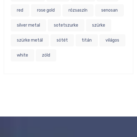
red
rose gold
rózsaszín
senosan
silver metal
sotetszurke
szürke
szürke metál
sötét
titán
világos
white
zöld