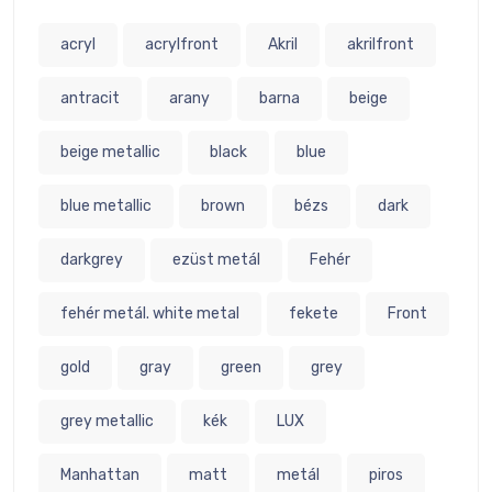
acryl
acrylfront
Akril
akrilfront
antracit
arany
barna
beige
beige metallic
black
blue
blue metallic
brown
bézs
dark
darkgrey
ezüst metál
Fehér
fehér metál. white metal
fekete
Front
gold
gray
green
grey
grey metallic
kék
LUX
Manhattan
matt
metál
piros