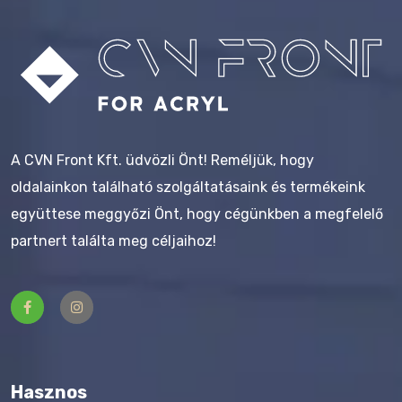
A CVN Front Kft. üdvözli Önt! Reméljük, hogy
oldalainkon található szolgáltatásaink és termékeink
együttese meggyőzi Önt, hogy cégünkben a megfelelő
partnert találta meg céljaihoz!
Hasznos