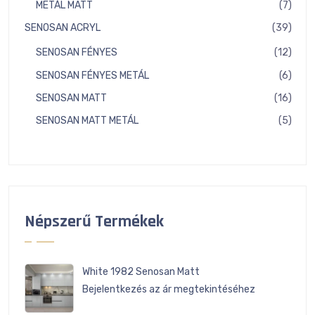
7
METÁL MATT
7
term
39
SENOSAN ACRYL
39
term
12
SENOSAN FÉNYES
12
term
6
SENOSAN FÉNYES METÁL
6
term
16
SENOSAN MATT
16
term
5
SENOSAN MATT METÁL
5
term
Népszerű Termékek
White 1982 Senosan Matt
Bejelentkezés az ár megtekintéséhez