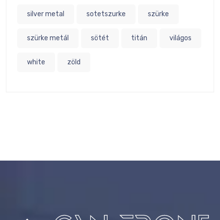
silver metal
sotetszurke
szürke
szürke metál
sötét
titán
világos
white
zöld