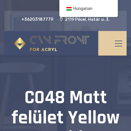
Hungarian
+36203187779
2119 Pécel, Határ u. 3.
C048 Matt
felület Yellow