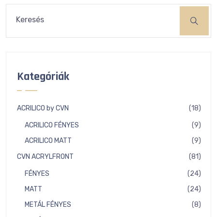
Keresés
Kategóriák
18
ACRILICO by CVN
18
term
9
ACRILICO FÉNYES
9
term
9
ACRILICO MATT
9
term
81
CVN ACRYLFRONT
81
term
24
FÉNYES
24
term
24
MATT
24
term
8
METÁL FÉNYES
8
term