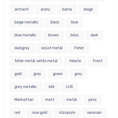
antracit
arany
barna
beige
beige metallic
black
blue
blue metallic
brown
bézs
dark
darkgrey
ezüst metál
Fehér
fehér metál. white metal
fekete
Front
gold
gray
green
grey
grey metallic
kék
LUX
Manhattan
matt
metál
piros
red
rose gold
rózsaszín
senosan