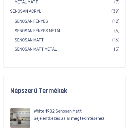
7
METÁL MATT
7
term
39
SENOSAN ACRYL
39
term
12
SENOSAN FÉNYES
12
term
6
SENOSAN FÉNYES METÁL
6
term
16
SENOSAN MATT
16
term
5
SENOSAN MATT METÁL
5
term
Népszerű Termékek
White 1982 Senosan Matt
Bejelentkezés az ár megtekintéséhez