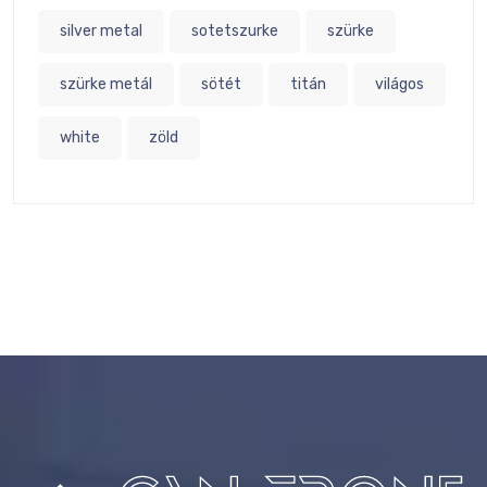
silver metal
sotetszurke
szürke
szürke metál
sötét
titán
világos
white
zöld