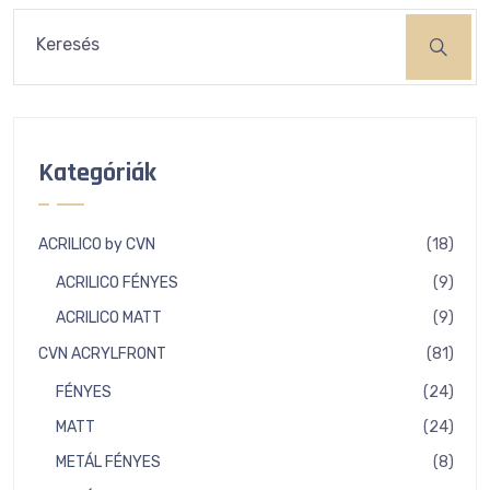
Keresés
Kategóriák
18
ACRILICO by CVN
18
term
9
ACRILICO FÉNYES
9
term
9
ACRILICO MATT
9
term
81
CVN ACRYLFRONT
81
term
24
FÉNYES
24
term
24
MATT
24
term
8
METÁL FÉNYES
8
term