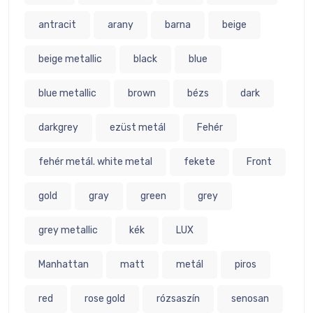
antracit
arany
barna
beige
beige metallic
black
blue
blue metallic
brown
bézs
dark
darkgrey
ezüst metál
Fehér
fehér metál. white metal
fekete
Front
gold
gray
green
grey
grey metallic
kék
LUX
Manhattan
matt
metál
piros
red
rose gold
rózsaszín
senosan