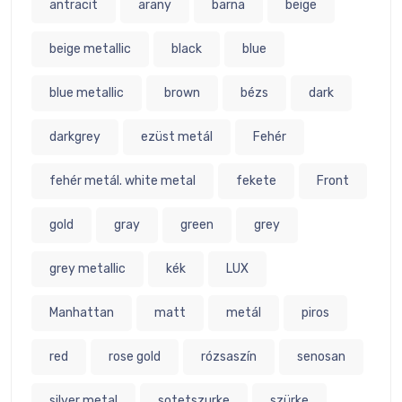
antracit
arany
barna
beige
beige metallic
black
blue
blue metallic
brown
bézs
dark
darkgrey
ezüst metál
Fehér
fehér metál. white metal
fekete
Front
gold
gray
green
grey
grey metallic
kék
LUX
Manhattan
matt
metál
piros
red
rose gold
rózsaszín
senosan
silver metal
sotetszurke
szürke