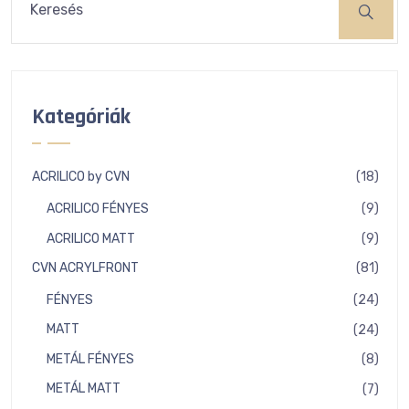
Kategóriák
18
ACRILICO by CVN
18
term
9
ACRILICO FÉNYES
9
term
9
ACRILICO MATT
9
term
81
CVN ACRYLFRONT
81
term
24
FÉNYES
24
term
24
MATT
24
term
8
METÁL FÉNYES
8
term
7
METÁL MATT
7