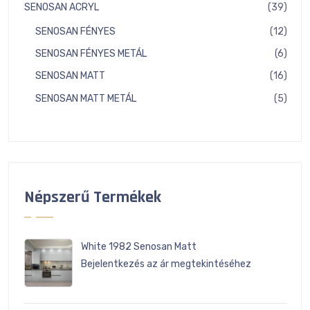
term
39
SENOSAN ACRYL
39
term
12
SENOSAN FÉNYES
12
term
6
SENOSAN FÉNYES METÁL
6
term
16
SENOSAN MATT
16
term
5
SENOSAN MATT METÁL
5
term
Népszerű Termékek
White 1982 Senosan Matt
Bejelentkezés az ár megtekintéséhez