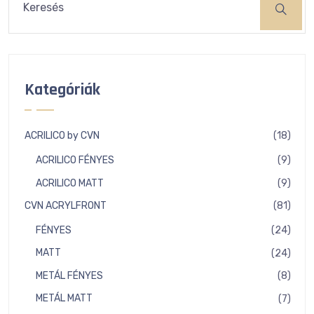
Kategóriák
18
ACRILICO by CVN
18
term
9
ACRILICO FÉNYES
9
term
9
ACRILICO MATT
9
term
81
CVN ACRYLFRONT
81
term
24
FÉNYES
24
term
24
MATT
24
term
8
METÁL FÉNYES
8
term
7
METÁL MATT
7