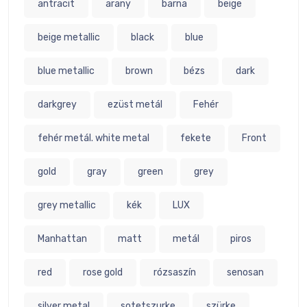
antracit
arany
barna
beige
beige metallic
black
blue
blue metallic
brown
bézs
dark
darkgrey
ezüst metál
Fehér
fehér metál. white metal
fekete
Front
gold
gray
green
grey
grey metallic
kék
LUX
Manhattan
matt
metál
piros
red
rose gold
rózsaszín
senosan
silver metal
sotetszurke
szürke