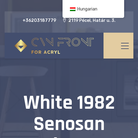
Hungarian
+36203187779
2119 Pécel, Határ u. 3.
White 1982
Senosan