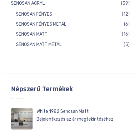
term
39
SENOSAN ACRYL
39
term
12
SENOSAN FÉNYES
12
term
6
SENOSAN FÉNYES METÁL
6
term
16
SENOSAN MATT
16
term
5
SENOSAN MATT METÁL
5
term
Népszerű Termékek
White 1982 Senosan Matt
Bejelentkezés az ár megtekintéséhez