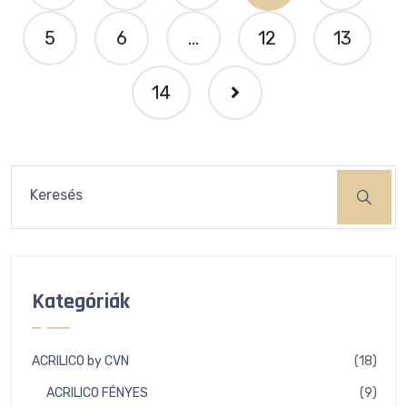
5
6
...
12
13
14
Keresés
Kategóriák
18
ACRILICO by CVN
18
term
9
ACRILICO FÉNYES
9