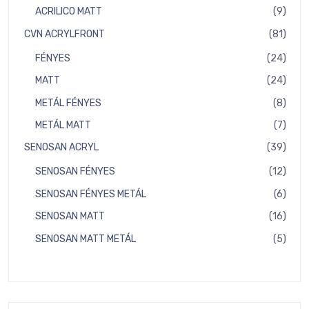
term
9
ACRILICO MATT
9
term
81
CVN ACRYLFRONT
81
term
24
FÉNYES
24
term
24
MATT
24
term
8
METÁL FÉNYES
8
term
7
METÁL MATT
7
term
39
SENOSAN ACRYL
39
term
12
SENOSAN FÉNYES
12
term
6
SENOSAN FÉNYES METÁL
6
term
16
SENOSAN MATT
16
term
5
SENOSAN MATT METÁL
5
term