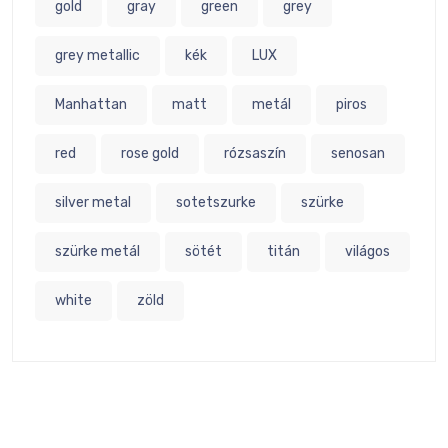
gold
gray
green
grey
grey metallic
kék
LUX
Manhattan
matt
metál
piros
red
rose gold
rózsaszín
senosan
silver metal
sotetszurke
szürke
szürke metál
sötét
titán
világos
white
zöld