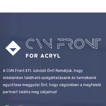
A CVN Front Kft. üdvözli Önt! Reméljük, hogy
oldalainkon található szolgáltatásaink és termékeink
együttese meggyőzi Önt, hogy cégünkben a megfelelő
partnert találta meg céljaihoz!