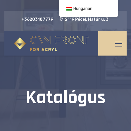
Hungarian
+36203187779
2119 Pécel, Határ u. 3.
Katalógus