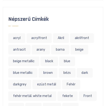
Népszerű Címkék
acryl
acrylfront
Akril
akrilfront
antracit
arany
barna
beige
beige metallic
black
blue
blue metallic
brown
bézs
dark
darkgrey
ezüst metál
Fehér
fehér metál. white metal
fekete
Front