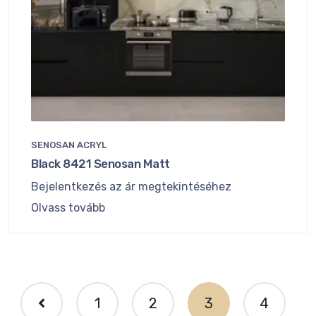
SENOSAN ACRYL
Black 8421 Senosan Matt
Bejelentkezés az ár megtekintéséhez
Olvass tovább
1
2
3
4