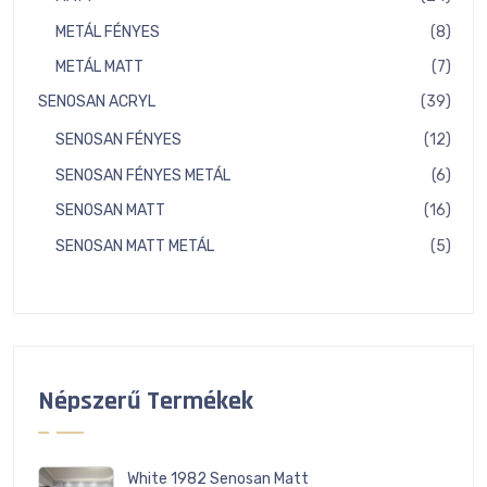
term
8
METÁL FÉNYES
8
term
7
METÁL MATT
7
term
39
SENOSAN ACRYL
39
term
12
SENOSAN FÉNYES
12
term
6
SENOSAN FÉNYES METÁL
6
term
16
SENOSAN MATT
16
term
5
SENOSAN MATT METÁL
5
term
Népszerű Termékek
White 1982 Senosan Matt