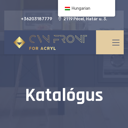
Hungarian
+36203187779
2119 Pécel, Határ u. 3.
Katalógus