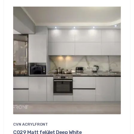
CVN ACRYLFRONT
C029 Matt felület Deep White