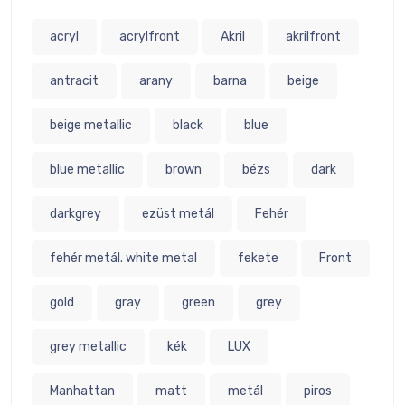
acryl
acrylfront
Akril
akrilfront
antracit
arany
barna
beige
beige metallic
black
blue
blue metallic
brown
bézs
dark
darkgrey
ezüst metál
Fehér
fehér metál. white metal
fekete
Front
gold
gray
green
grey
grey metallic
kék
LUX
Manhattan
matt
metál
piros