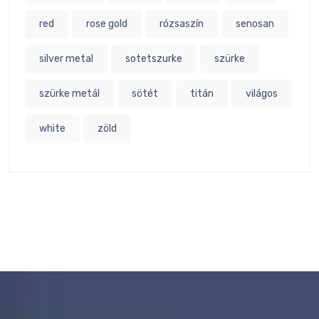
red
rose gold
rózsaszín
senosan
silver metal
sotetszurke
szürke
szürke metál
sötét
titán
világos
white
zöld