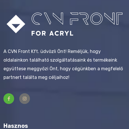
A CVN Front Kft. üdvözli Önt! Reméljük, hogy
oldalainkon található szolgáltatásaink és termékeink
együttese meggyőzi Önt, hogy cégünkben a megfelelő
partnert találta meg céljaihoz!
Hasznos