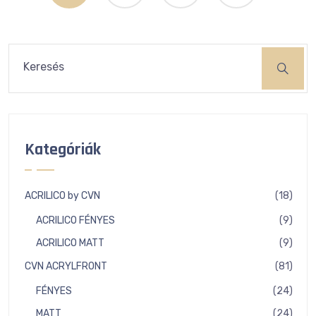
Keresés
Kategóriák
18
ACRILICO by CVN
18
term
9
ACRILICO FÉNYES
9
term
9
ACRILICO MATT
9
term
81
CVN ACRYLFRONT
81
term
24
FÉNYES
24
term
24
MATT
24